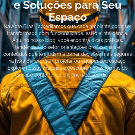
e Soluções para Seu
Espaço
Na Apto Brasil, acreditamos que cada ambiente pode ser
transformado com funcionalidade, estilo e inteligência.
Aqui no nosso blog, você encontra dicas práticas,
tendências do setor, orientações profissionais e
conteúdos que te ajudam a tomar decisões mais seguras
na hora de reformar, projetar ou equipar seu espaço.
Explore nossas matérias e descubra novas formas de
elevar o conforto e a eficiência do seu dia a dia.