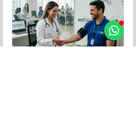
Como funciona um
exame admissional nas
empresas?
Como funciona um exame admissional e por que ele
reduz riscos ocupacionais e fortalece a segurança
empresarial.
LEIA MAIS