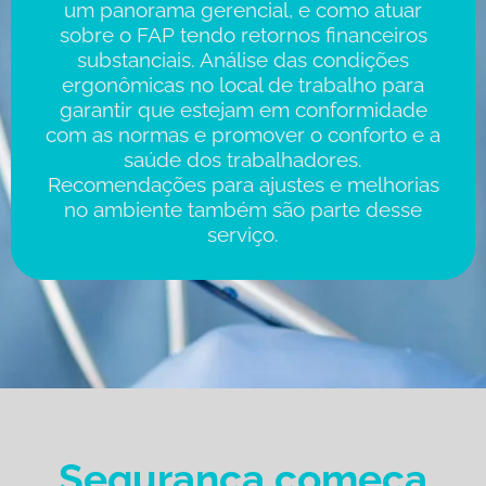
um panorama gerencial, e como atuar
sobre o FAP tendo retornos financeiros
substanciais. Análise das condições
ergonômicas no local de trabalho para
garantir que estejam em conformidade
com as normas e promover o conforto e a
saúde dos trabalhadores.
Recomendações para ajustes e melhorias
no ambiente também são parte desse
serviço.
Segurança começa