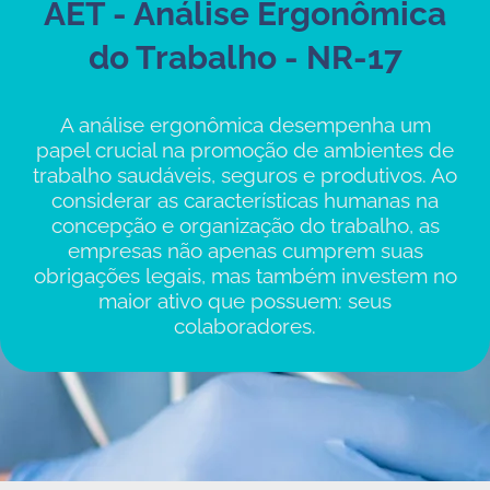
AET - Análise Ergonômica
do Trabalho - NR-17
A análise ergonômica desempenha um
papel crucial na promoção de ambientes de
trabalho saudáveis, seguros e produtivos. Ao
considerar as características humanas na
concepção e organização do trabalho, as
empresas não apenas cumprem suas
obrigações legais, mas também investem no
maior ativo que possuem: seus
colaboradores.