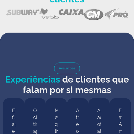
Avaliações
Experiências
de clientes que
falam por si mesmas
Excelente,
Ótima
Melhor
Ambiente
Ambiente
Excele
funcionários
clinica,
experiência
tranquilo
acolhedor,
atendi
agilizados
tinha
que
e
ótimo
As
e
agendamento
tive
organizado.
atendimento
menin