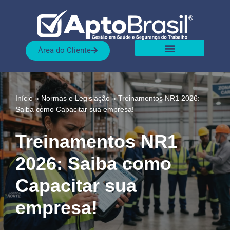
Pular
para
Área do Cliente
o
conteúdo
Sobre nós
Nossas Soluções
Início
»
Normas e Legislação
»
Treinamentos NR1 2026:
Saiba como Capacitar sua empresa!
Treinamentos NR1
2026: Saiba como
Capacitar sua
empresa!