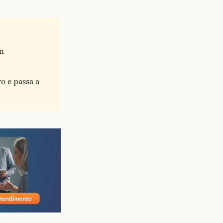
m
vo e passa a