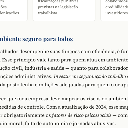
om
fiscalizações punitivas
colaborado
ções
previstas na legislação
credibilidad
ndenizações.
trabalhista.
investidores
ambiente seguro para todos
balhador desempenhe suas funções com eficiência, é f
. Esse princípio vale tanto para quem atua em ambientes
ção civil, indústria e saúde — quanto para colaborado
funções administrativas.
Investir em segurança do trabalho
ada posto tenha condições adequadas para quem o ocup
ece que toda empresa deve mapear os riscos do ambient
didas de controle. Com a atualização de 2024, esse m
ir obrigatoriamente os
fatores de risco psicossociais
— como
dio moral, falta de autonomia e jornadas abusivas.