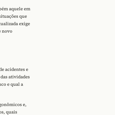
mbém aquele em
situações que
ualizada exige
e novo
e acidentes e
das atividades
sco e qual a
rgonômicos e,
os, quais