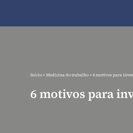
Pular
para
o
conteúdo
Início
»
Medicina do trabalho
»
6 motivos para inve
6 motivos para in