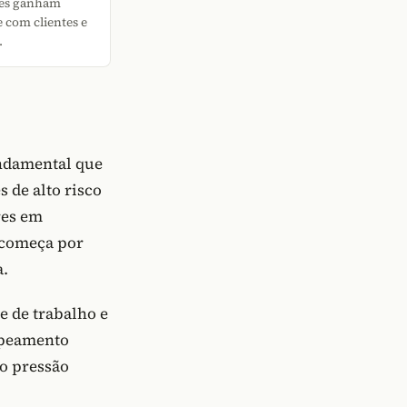
res ganham
e com clientes e
.
undamental que
 de alto risco
res em
começa por
a.
e de trabalho e
apeamento
 pressão