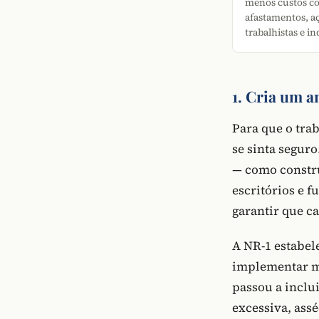
menos custos c
afastamentos, a
trabalhistas e i
1. Cria um 
Para que o tra
se sinta seguro
— como constru
escritórios e 
garantir que c
A NR-1 estabel
implementar me
passou a inclu
excessiva, assé