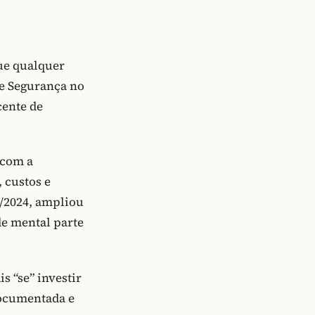
que qualquer
 e Segurança no
ente de
 com a
 custos e
9/2024, ampliou
de mental parte
s “se” investir
documentada e