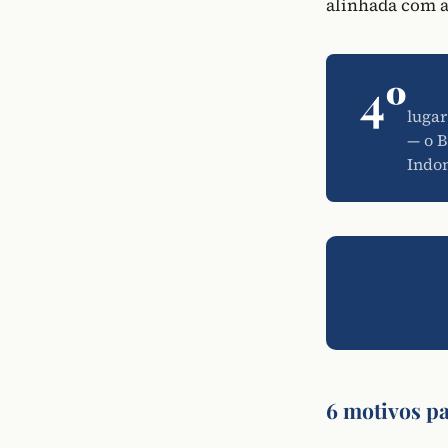
alinhada com a
4º
lugar
— o B
Indon
6 motivos pa