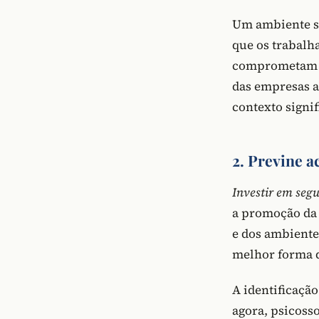
Um ambiente se
que os trabalh
comprometam su
das empresas a
contexto signi
2. Previne a
Investir em seg
a promoção da 
e dos ambientes
melhor forma d
A identificação
agora, psicosso