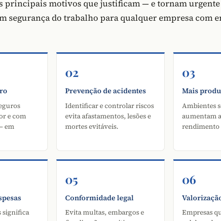
is principais motivos que justificam — e tornam urgente
em segurança do trabalho para qualquer empresa com 
02
03
ro
Prevenção de acidentes
Mais produ
eguros
Identificar e controlar riscos
Ambientes s
or e com
evita afastamentos, lesões e
aumentam a 
 — em
mortes evitáveis.
rendimento 
05
06
spesas
Conformidade legal
Valorizaçã
 significa
Evita multas, embargos e
Empresas qu