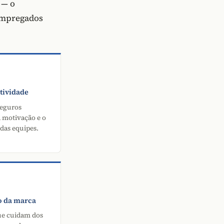
 — o
empregados
tividade
eguros
motivação e o
das equipes.
o da marca
e cuidam dos