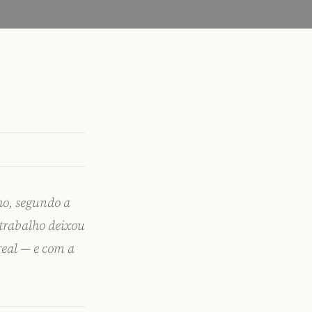
ho, segundo a
trabalho deixou
eal — e com a