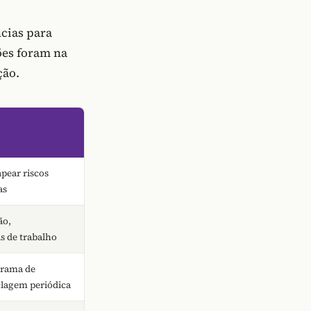
cias para
ões foram na
ção.
pear riscos
as
ão,
 de trabalho
grama de
lagem periódica