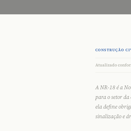
CONSTRUÇÃO CI
Atualizado conform
A
NR-18
é a No
para o setor da
ela define obri
sinalização e á