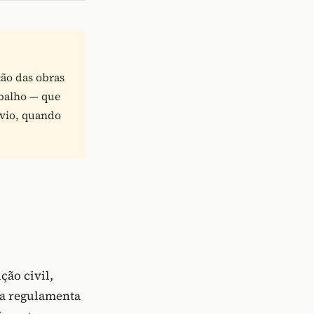
ão das obras
abalho — que
évio, quando
ção civil,
la regulamenta