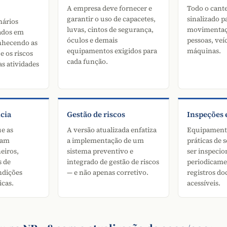
A empresa deve fornecer e
Todo o cante
garantir o uso de capacetes,
sinalizado p
nários
luvas, cintos de segurança,
movimentaç
ados em
óculos e demais
pessoas, veí
nhecendo as
equipamentos exigidos para
máquinas.
e os riscos
cada função.
as atividades
cia
Gestão de riscos
Inspeções e
e as
A versão atualizada enfatiza
Equipamento
çam
a implementação de um
práticas de
heiros,
sistema preventivo e
ser inspeci
s de
integrado de gestão de riscos
periodicame
ndições
— e não apenas corretivo.
registros d
icas.
acessíveis.