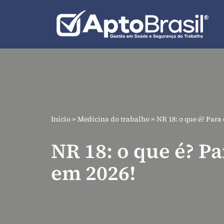
Pular
para
o
conteúdo
Início
»
Medicina do trabalho
»
NR 18: o que é? Para
NR 18: o que é? P
em 2026!