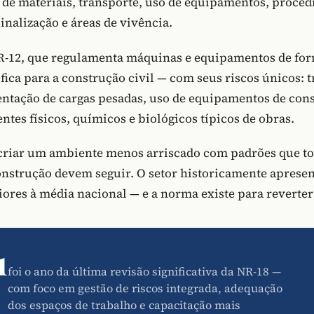
e materiais, transporte, uso de equipamentos, proce
inalização e áreas de vivência.
R-12, que regulamenta máquinas e equipamentos de form
fica para a construção civil — com seus riscos únicos: 
ntação de cargas pesadas, uso de equipamentos de cons
ntes físicos, químicos e biológicos típicos de obras.
 criar um ambiente menos arriscado com padrões que to
nstrução devem seguir. O setor historicamente apresen
iores à média nacional — e a norma existe para reverter
1
foi o ano da última revisão significativa da NR-18 —
com foco em gestão de riscos integrada, adequação
dos espaços de trabalho e capacitação mais