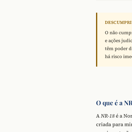
DESCUMPRI
O não cump
e ações judi
têm poder de
há risco ime
O que é a N
A
NR-18
é a Nor
criada para mi