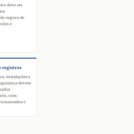
iro deve ser
ara
ão segura de
culos e
 registros
s, instalações e
 segurança devem
onados
nte, com
ocumentados e