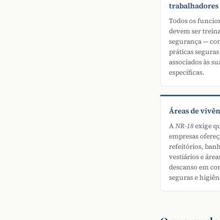
trabalhadores
Todos os funcio
devem ser trein
segurança — co
práticas seguras 
associados às su
específicas.
Áreas de vivên
A
NR-18
exige qu
empresas ofere
refeitórios, ban
vestiários e área
descanso em co
seguras e higiên