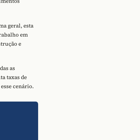
dimentos
a geral, esta
trabalho em
trução e
das as
ta taxas de
 esse cenário.