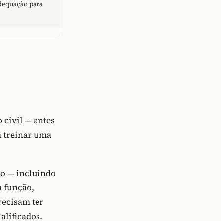
adequação para
 civil — antes
a treinar uma
co — incluindo
a função,
recisam ter
alificados.