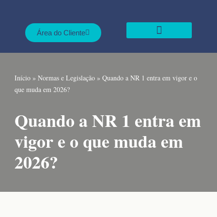
Pular
Área do Cliente
para
Nossas Soluções
o
conteúdo
Início
»
Normas e Legislação
»
Quando a NR 1 entra em vigor e o
que muda em 2026?
Quando a NR 1 entra em
vigor e o que muda em
2026?