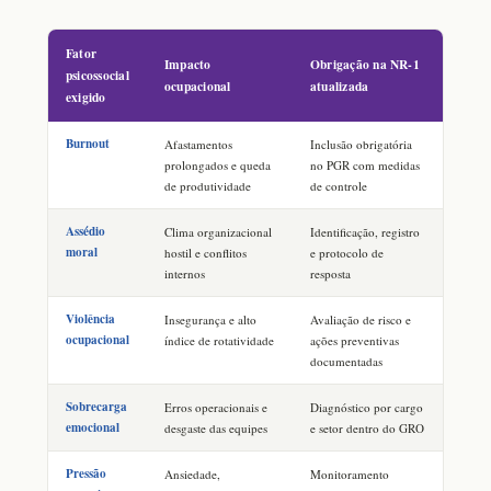
Fator
Impacto
Obrigação na NR-1
psicossocial
ocupacional
atualizada
exigido
Burnout
Afastamentos
Inclusão obrigatória
prolongados e queda
no PGR com medidas
de produtividade
de controle
Assédio
Clima organizacional
Identificação, registro
moral
hostil e conflitos
e protocolo de
internos
resposta
Violência
Insegurança e alto
Avaliação de risco e
ocupacional
índice de rotatividade
ações preventivas
documentadas
Sobrecarga
Erros operacionais e
Diagnóstico por cargo
emocional
desgaste das equipes
e setor dentro do GRO
Pressão
Ansiedade,
Monitoramento