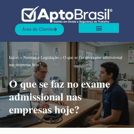
Pular
para
Área do Cliente
o
Sobre nós
Nossas Soluções
conteúdo
Início
»
Normas e Legislação
»
O que se faz no exame admissional
nas empresas hoje?
O que se faz no exame
admissional nas
empresas hoje?