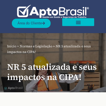
Pular
para
Área do Cliente
o
Sobre nós
Nossas Soluções
conteúdo
Início
»
Normas e Legislação
»
NR 5 atualizada e seus
impactos na CIPA!
NR 5 atualizada e seus
impactos na CIPA!