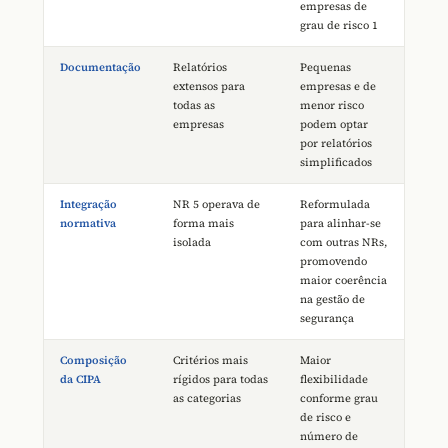
empresas de
grau de risco 1
Documentação
Relatórios
Pequenas
extensos para
empresas e de
todas as
menor risco
empresas
podem optar
por relatórios
simplificados
Integração
NR 5 operava de
Reformulada
normativa
forma mais
para alinhar-se
isolada
com outras NRs,
promovendo
maior coerência
na gestão de
segurança
Composição
Critérios mais
Maior
da CIPA
rígidos para todas
flexibilidade
as categorias
conforme grau
de risco e
número de