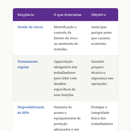
Exigência
O que determina
Objetivo
Gestão de riscos
Identificação e
Antecipar
controle de
perigos antes
fatores de risco
que causem
no ambiente de
acidentes
trabalho
Treinamento
Capacitação
Garantir
regular
obrigatória dos
preparo
trabalhadores
técnico e
para lidar com
segurança nas
desafios
operações
específicos de
suas funções
Disponibilização
Garantia de
Proteger a
de EPIs
acesso a
integridade
equipamentos de
física dos
proteção
trabalhadores
adequados e em