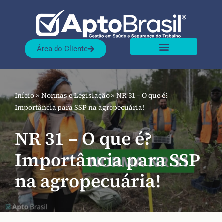
Pular
para
Área do Cliente
o
Sobre nós
Nossas Soluções
conteúdo
Início
»
Normas e Legislação
»
NR 31 – O que é?
Importância para SSP na agropecuária!
NR 31 – O que é?
Importância para SSP
na agropecuária!