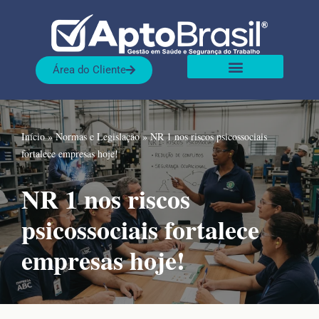
Pular
para
Área do Cliente
o
Sobre nós
Nossas Soluções
conteúdo
Início
»
Normas e Legislação
»
NR 1 nos riscos psicossociais
fortalece empresas hoje!
NR 1 nos riscos
psicossociais fortalece
empresas hoje!