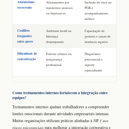
Absenteísmo
Afastamentos por
Inclusão do risco no
recorrente
transtornos ansiosos
PGR e
ou depressivos
acompanhamento
médico
Conflitos
Ambiente hostil ou
Capacitação de
frequentes
liderança
gestores e canais de
entre pares
despreparada
denúncia seguros
Dificuldade de
Estresse crônico ou
Diagnóstico
concentração
insegurança
psicossocial e
profissional
suporte
especializado
Como treinamentos internos fortalecem a integração entre
equipes?
Treinamentos internos ajudam trabalhadores a compreender
limites emocionais durante atividades empresariais intensas.
Muitas organizações utilizam práticas alinhadas à
NR 1 nos
riscos psicossociais
para melhorar a integração corporativa e