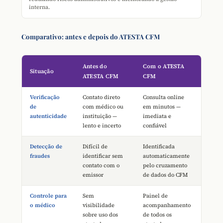
interna.
Comparativo: antes e depois do ATESTA CFM
Antes do
Com o ATESTA
Situação
ATESTA CFM
CFM
Verificação
Contato direto
Consulta online
de
com médico ou
em minutos —
autenticidade
instituição —
imediata e
lento e incerto
confiável
Detecção de
Difícil de
Identificada
fraudes
identificar sem
automaticamente
contato com o
pelo cruzamento
emissor
de dados do CFM
Controle para
Sem
Painel de
o médico
visibilidade
acompanhamento
sobre uso dos
de todos os