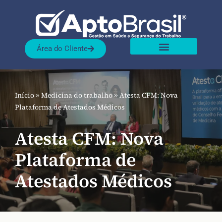
Pular
para
Área do Cliente
o
Sobre nós
Nossas Soluções
conteúdo
Início
»
Medicina do trabalho
»
Atesta CFM: Nova
Plataforma de Atestados Médicos
Atesta CFM: Nova
Plataforma de
Atestados Médicos