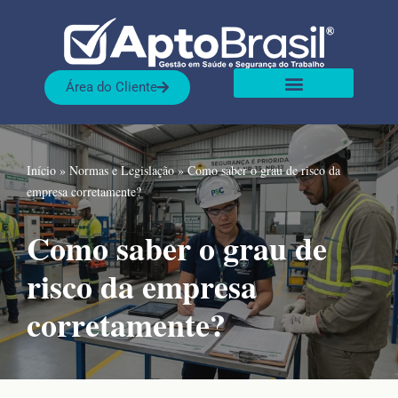
Pular
para
Área do Cliente
o
Sobre nós
Nossas Soluções
conteúdo
Início
»
Normas e Legislação
»
Como saber o grau de risco da
empresa corretamente?
Como saber o grau de
risco da empresa
corretamente?