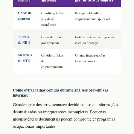
consulta
apresenta
grau de risco da empresa
CNAE da
Classificação da
Base para identificar o
empresa
atividade
enquadramento aplicável
econômica
Tabelas
Graus de risco
Indica diretamente o grau de
da NR 4
por atividade
risco da operação
Materiais
Critérios oficiais
Orienta interpretações
do MTE
de
técnicas corretas
enquadramento
Como evitar falhas comuns durante análises preventivas
internas?
Grande parte dos erros acontece devido ao uso de informações
desatualizadas ou interpretações incompletas. Pequenas
inconsistências documentais podem comprometer programas
ocupacionais importantes.