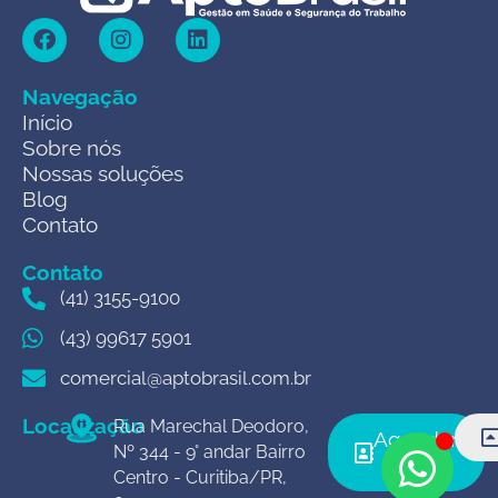
Navegação
Início
Sobre nós
Nossas soluções
Blog
Contato
Contato
(41) 3155-9100
(43) 99617 5901
comercial@aptobrasil.com.br
Localização
Rua Marechal Deodoro,
Agendar
Nº 344 - 9° andar Bairro
agora
Centro - Curitiba/PR,