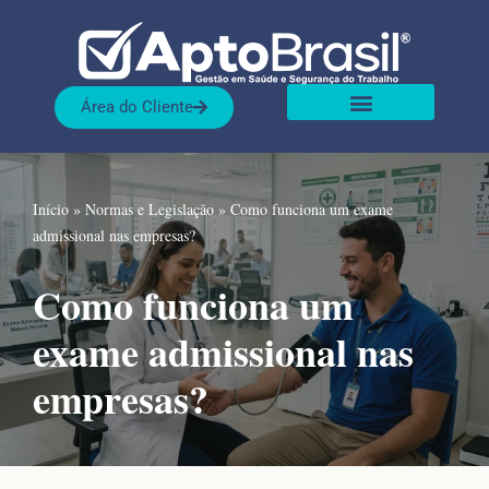
Pular
para
Área do Cliente
o
Sobre nós
Nossas Soluções
conteúdo
Início
»
Normas e Legislação
»
Como funciona um exame
admissional nas empresas?
Como funciona um
exame admissional nas
empresas?