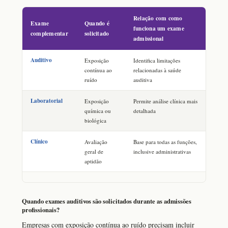
Relação com como
Exame
Quando é
funciona um exame
complementar
solicitado
admissional
Auditivo
Exposição
Identifica limitações
contínua ao
relacionadas à saúde
ruído
auditiva
Laboratorial
Exposição
Permite análise clínica mais
química ou
detalhada
biológica
Clínico
Avaliação
Base para todas as funções,
geral de
inclusive administrativas
aptidão
Quando exames auditivos são solicitados durante as admissões
profissionais?
Empresas com exposição contínua ao ruído precisam incluir