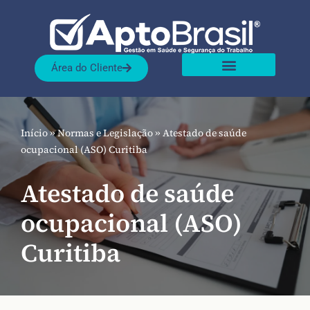
Pular
para
Área do Cliente
o
Sobre nós
Nossas Soluções
conteúdo
Início
»
Normas e Legislação
»
Atestado de saúde
ocupacional (ASO) Curitiba
Atestado de saúde
ocupacional (ASO)
Curitiba