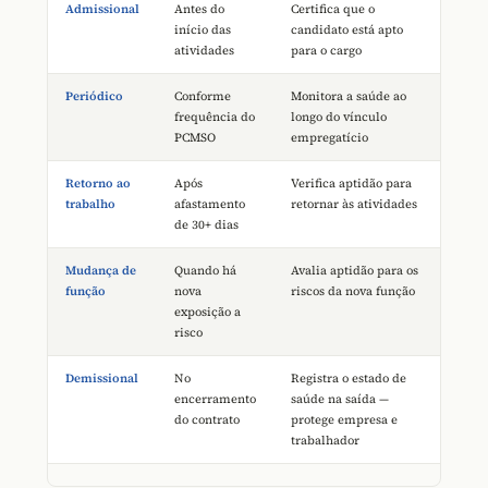
Admissional
Antes do
Certifica que o
início das
candidato está apto
atividades
para o cargo
Periódico
Conforme
Monitora a saúde ao
frequência do
longo do vínculo
PCMSO
empregatício
Retorno ao
Após
Verifica aptidão para
trabalho
afastamento
retornar às atividades
de 30+ dias
Mudança de
Quando há
Avalia aptidão para os
função
nova
riscos da nova função
exposição a
risco
Demissional
No
Registra o estado de
encerramento
saúde na saída —
do contrato
protege empresa e
trabalhador