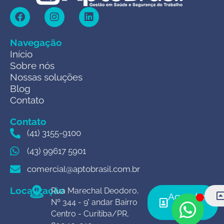
Navegação
Início
Sobre nós
Nossas soluções
Blog
Contato
Contato
(41) 3155-9100
(43) 99617 5901
comercial@aptobrasil.com.br
Localização
Rua Marechal Deodoro,
Agendar
Nº 344 - 9° andar Bairro
agora
Centro - Curitiba/PR,