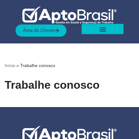
Pular
para
Área do Cliente
o
conteúdo
Sobre nós
Nossas Soluções
Início
»
Trabalhe conosco
Trabalhe conosco