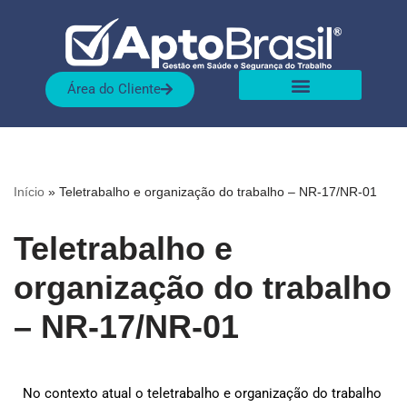
Pular
para
Área do Cliente
o
conteúdo
Sobre nós
Nossas Soluções
Início
»
Teletrabalho e organização do trabalho – NR-17/NR-01
Teletrabalho e
organização do trabalho
– NR-17/NR-01
No contexto atual o teletrabalho e organização do trabalho