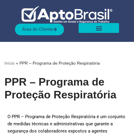
Pular
para
Área do Cliente
o
conteúdo
Sobre nós
Nossas Soluções
Início
»
PPR – Programa de Proteção Respiratória
PPR – Programa de
Proteção Respiratória
O PPR – Programa de Proteção Respiratória é um conjunto
de medidas técnicas e administrativas que garante a
segurança dos colaboradores expostos a agentes