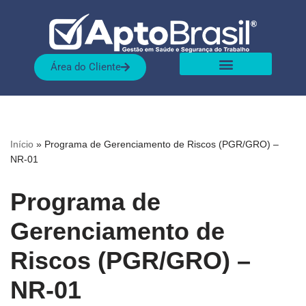
Pular
para
Área do Cliente
o
conteúdo
Sobre nós
Nossas Soluções
Início
»
Programa de Gerenciamento de Riscos (PGR/GRO) –
NR-01
Programa de
Gerenciamento de
Riscos (PGR/GRO) –
NR-01