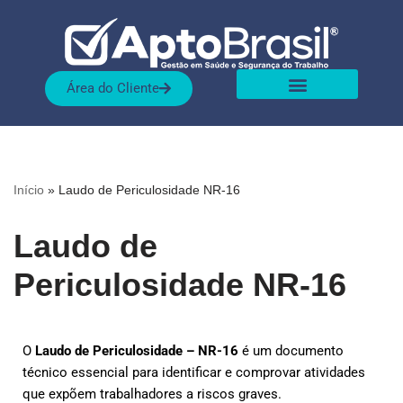
Pular
para
Área do Cliente
o
conteúdo
Sobre nós
Nossas Soluções
Início
»
Laudo de Periculosidade NR-16
Laudo de
Periculosidade NR-16
O
Laudo de Periculosidade – NR-16
é um documento
técnico essencial para identificar e comprovar atividades
que expõem trabalhadores a riscos graves.