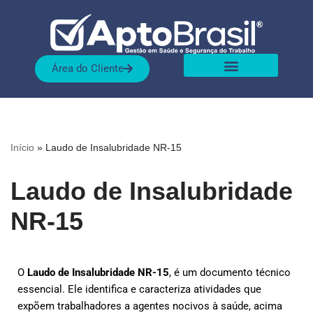
Pular
para
Área do Cliente
o
conteúdo
Sobre nós
Nossas Soluções
Início
»
Laudo de Insalubridade NR-15
Laudo de Insalubridade
NR-15
O
Laudo de Insalubridade NR-15
, é um documento técnico
essencial. Ele identifica e caracteriza atividades que
expõem trabalhadores a agentes nocivos à saúde, acima