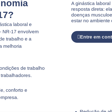
onomia
A ginástica labora
resposta direta: el
-17?
doenças musculoes
estar no ambiente 
stica laboral e
 – NR-17 envolvem
Entre em cont
de trabalho e a
a melhoria
ondições de trabalho
s trabalhadores.
e, conforto e
 empresa.
Redução de ab