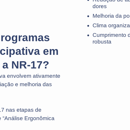
dores
Melhoria da po
Clima organiza
programas
Cumprimento d
robusta
cipativa em
 a NR-17?
iva envolvem ativamente
liação e melhoria das
17 nas etapas de
 e “Análise Ergonômica