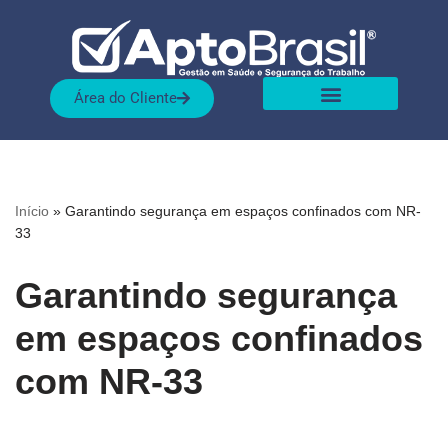
Pular
para
Área do Cliente
o
conteúdo
Sobre nós
Nossas Soluções
Início
»
Garantindo segurança em espaços confinados com NR-
33
Garantindo segurança
em espaços confinados
com NR-33