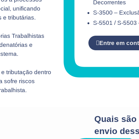
Decorrentes
cial, unificando
S-3500 – Exclus
 e tributárias.
S-5501 / S-5503 
rias Trabalhistas
Entre em cont
denatórias e
istema.
e tributação dentro
 sofre riscos
abalhista.
Quais são 
envio des