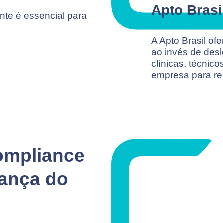
Apto Brasi
nte é essencial para
A Apto Brasil of
ao invés de des
clínicas, técnic
empresa para re
compliance
rança do