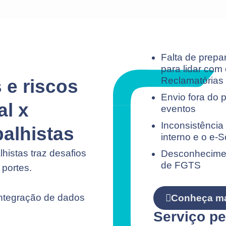
Falta de prepa
para lidar com
Reclamatórias 
 e riscos
Envio fora do 
al x
eventos
Inconsistência
alhistas
interno e o e-S
histas traz desafios
Desconheciment
de FGTS
portes.
integração de dados
Conheça m
Serviço pe