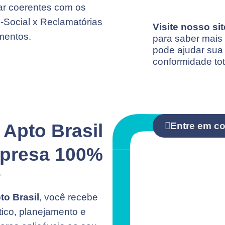
ar coerentes com os
 e-Social x Reclamatórias
Visite nosso si
mentos.
para saber mais 
pode ajudar sua
conformidade to
 Apto Brasil
Entre em co
mpresa 100%
?
to Brasil
, você recebe
tico, planejamento e