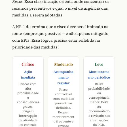
Riscos
. Essa classificação orienta onde concentrar os
recursos preventivos e qual o nível de urgência das
medidas a serem adotadas.
A NR-1 determina que o risco deve ser eliminado na
fonte sempre que possível — e não apenas mitigado
com EPIs. Essa lógica precisa estar refletida na
prioridade das medidas.
Crítico
Moderado
Leve
Ação
Acompanha
Monitorame
imediata
mento
nto periódico
regular
Riscos com
Baixa
alta
probabilidade
Risco
probabilidade
ou
controlável
e
consequência
com medidas
consequências
menor. Deve
preventivas
graves.
ser
definidas.
Exigem
documentado
Requer
interrupção
e revisado nas
monitorament
da atividade
atualizações
o frequente e
ou controle
do PGR.
revisão