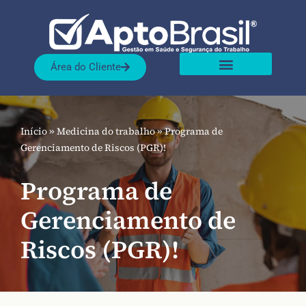
Pular
para
Área do Cliente
o
Sobre nós
Nossas Soluções
conteúdo
Início
»
Medicina do trabalho
»
Programa de
Gerenciamento de Riscos (PGR)!
Programa de
Gerenciamento de
Riscos (PGR)!