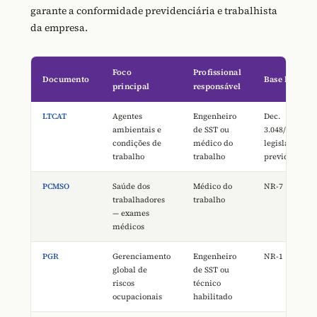
garante a conformidade previdenciária e trabalhista
da empresa.
Foco
Profissional
Documento
Base legal
principal
responsável
LTCAT
Agentes
Engenheiro
Dec.
ambientais e
de SST ou
3.048/1999 e
condições de
médico do
legislação
trabalho
trabalho
previdenciári
PCMSO
Saúde dos
Médico do
NR-7
trabalhadores
trabalho
— exames
médicos
PGR
Gerenciamento
Engenheiro
NR-1
global de
de SST ou
riscos
técnico
ocupacionais
habilitado