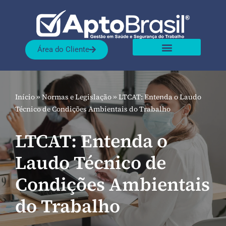
Pular
para
Área do Cliente
o
Sobre nós
Nossas Soluções
conteúdo
Início
»
Normas e Legislação
»
LTCAT: Entenda o Laudo
Técnico de Condições Ambientais do Trabalho
LTCAT: Entenda o
Laudo Técnico de
Condições Ambientais
do Trabalho