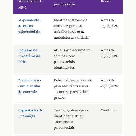
atualização da
Prazo
precisa fazer
NR-1
Mapeamento
Identificar fatores de
Antes de
de riscos
risco por grupo de
25/05/2026
psicossociais
trabalhadores com
metodologia validada
Inclusão no
Atualizar o documento
Antes de
inventário do
com os riscos
25/05/2026
PGR
psicossociais
identificados
Plano de ação
Definir ações concretas
Antes de
com medidas
para reduzir os riscos
25/05/2026
de controle
— com responsáveis e
prazos
Capacitação de
Treinar gestores para
Contínuo
lideranças
identificar e atuar
sobre riscos
psicossociais