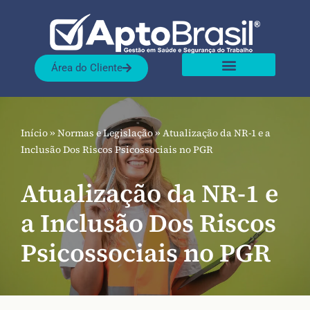
Pular
para
Área do Cliente
o
Sobre nós
Nossas Soluções
conteúdo
Início
»
Normas e Legislação
»
Atualização da NR-1 e a
Inclusão Dos Riscos Psicossociais no PGR
Atualização da NR-1 e
a Inclusão Dos Riscos
Psicossociais no PGR