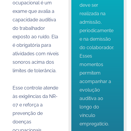
ocupacional é um
deve ser
exame que avalia a
realizada na
capacidade auditiva
admissão,
do trabalhador
periodicamente
exposto ao ruído. Ela
e na demissão
é obrigatória para
do colaborador.
atividades com níveis
Esses
sonoros acima dos
momentos
limites de tolerância.
permitem
acompanhar a
Esse controle atende
evolução
às exigências da NR-
auditiva ao
07 e reforça a
longo do
prevenção de
vínculo
doenças
empregatício.
ocupacionais.