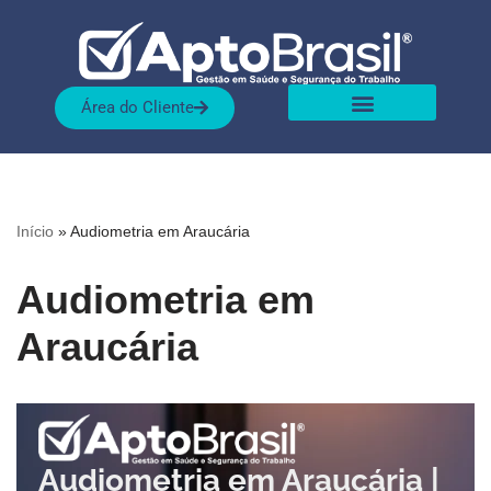
Pular
para
Área do Cliente
o
conteúdo
Sobre nós
Nossas Soluções
Início
»
Audiometria em Araucária
Audiometria em
Araucária
Audiometria em Araucária |