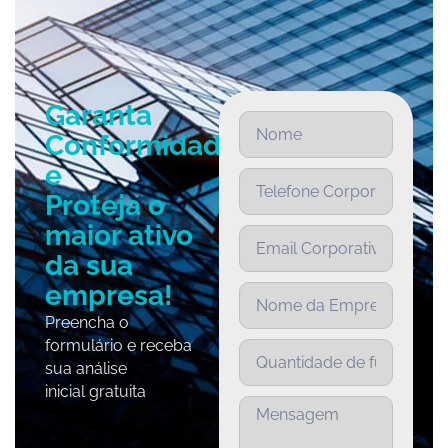
Garanta
Conformidade
e
Proteja o
maior ativo
da sua
empresa!
Preencha o
formulário e receba
sua análise
inicial gratuita