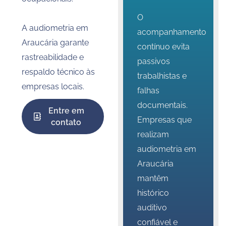
O
A audiometria em
acompanhamento
Araucária garante
contínuo evita
rastreabilidade e
passivos
respaldo técnico às
trabalhistas e
empresas locais.
falhas
documentais.
Entre em
Empresas que
contato
realizam
audiometria em
Araucária
mantêm
histórico
auditivo
confiável e