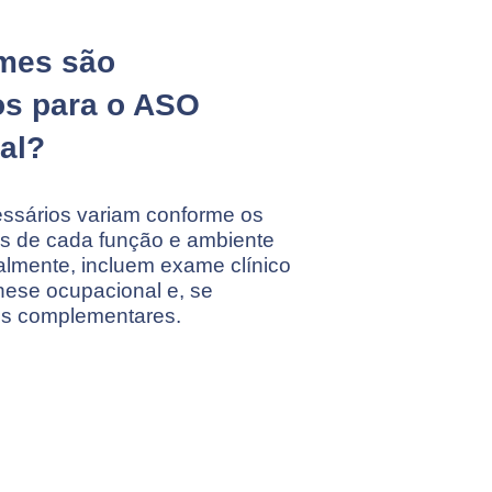
mes são
os para o ASO
al?
sários variam conforme os
os de cada função e ambiente
almente, incluem exame clínico
ese ocupacional e, se
es complementares.