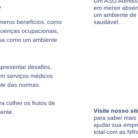
Um ASO Admissi
7
em menor absent
um ambiente de 
meros benefícios, como
saudável.
doenças ocupacionais,
esa como um ambiente
presentar desafios,
em serviços médicos
nte das normas.
a colher os frutos de
Visite nosso si
ente.
para saber mais
ajudar sua empr
total com as NRs