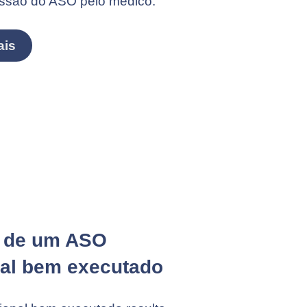
ssão do ASO pelo médico.
ais
 de um ASO
al bem executado