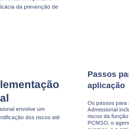
ficácia da prevenção de
Passos par
plementação
aplicação
al
Os passos para 
sional envolve um
Admissional inc
riscos da função
tificação dos riscos até
PCMSO, o agend