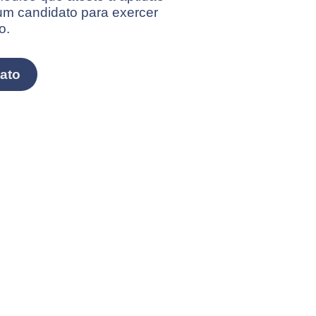
 um candidato para exercer
o.
ato