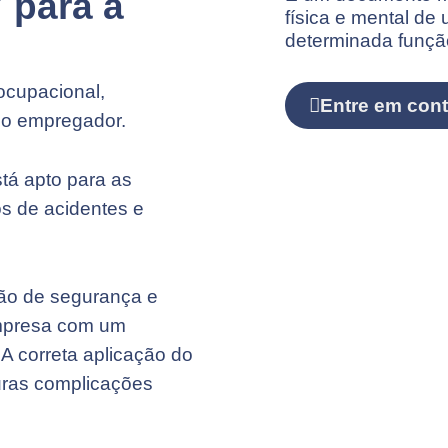
 para a
física e mental de
determinada funçã
l
ocupacional,
Entre em cont
 o empregador.
tá apto para as
s de acidentes e
tão de segurança e
empresa com um
 A correta aplicação do
turas complicações