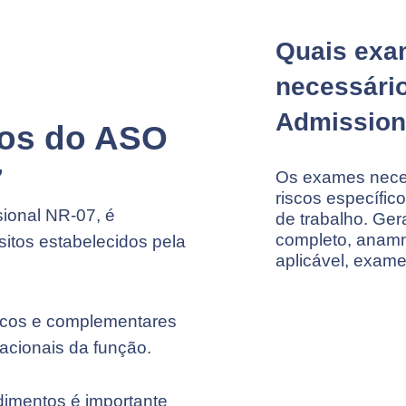
Quais exa
necessári
Admission
tos do ASO
7
Os exames neces
riscos específic
ional NR-07, é
de trabalho. Ger
completo, anamn
sitos estabelecidos pela
aplicável, exam
ínicos e complementares
acionais da função.
imentos é importante